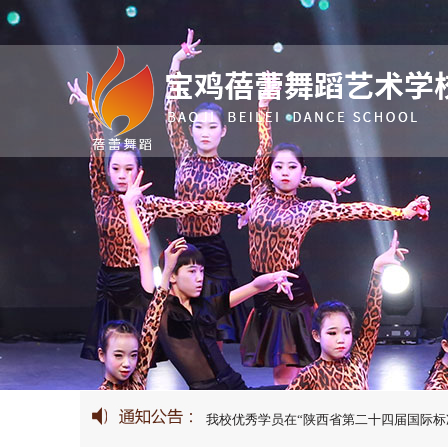
落幕！
【蓓蕾舞蹈】我校优秀学员在“陕西省第二十四届国际标准舞锦标赛