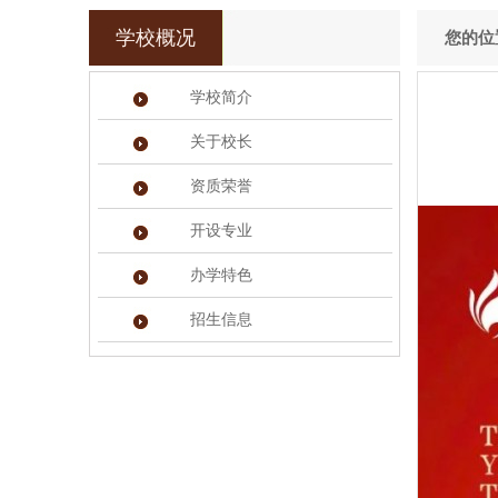
学校概况
您的位
学校简介
关于校长
资质荣誉
开设专业
办学特色
招生信息