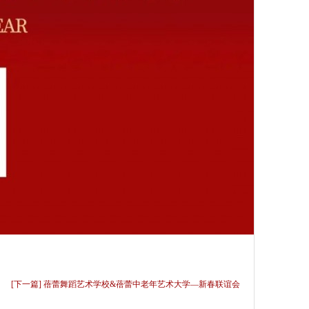
[下一篇] 蓓蕾舞蹈艺术学校&蓓蕾中老年艺术大学—新春联谊会