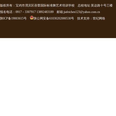
版权所有：宝鸡市渭滨区蓓蕾国际标准舞艺术培训学校 总校地址:英达路十号三楼
报名电话：0917－3307917 13892483189 邮箱:jiafeichen123@yahoo.com.cn
陕ICP备19003615号
陕公网安备61030202000530号
技术支持
：
世纪网络