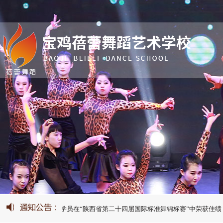
蹈】我校优秀学员在“陕西省第二十四届国际标准舞锦标赛”中荣获佳绩！