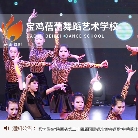
蹈】我校优秀学员在“陕西省第二十四届国际标准舞锦标赛”中荣获佳绩！