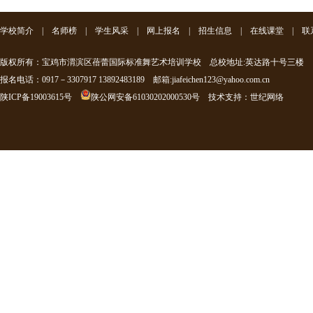
学校简介
|
名师榜
|
学生风采
|
网上报名
|
招生信息
|
在线课堂
|
联
版权所有：宝鸡市渭滨区蓓蕾国际标准舞艺术培训学校 总校地址:英达路十号三楼
报名电话：0917－3307917 13892483189 邮箱:jiafeichen123@yahoo.com.cn
陕ICP备19003615号
陕公网安备61030202000530号
技术支持
：
世纪网络